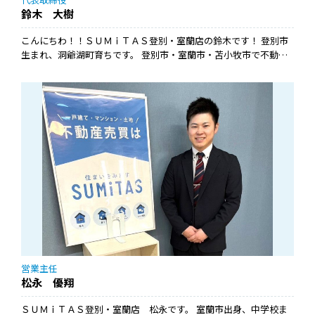
鈴木 大樹
こんにちわ！！ＳＵＭｉＴＡＳ登別・室蘭店の鈴木です！ 登別市
生まれ、洞爺湖町育ちです。 登別市・室蘭市・苫小牧市で不動産
売買仲介業をメインに地域密着の不動産会社にて勤務を経験。地
域金融機関でも勤務経験があります。不動産の購入・売却のほ
か、住宅ローンや保険、アパート融資や事業性融資の知識にも長
けております。お客様に最適なご提案をできるように努めます。
営業主任
松永 優翔
ＳＵＭｉＴＡＳ登別・室蘭店 松永です。 室蘭市出身、中学校ま