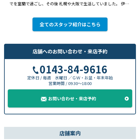
でを室蘭で過ごし、その後 札幌や大阪で生活していました。 伊達
市での不動産業務をメインに地域密着の不動産会社にて勤務経験
があります。不動産に関するお悩み(売りたい方も、買いたい方も)
をお持ちの方、精一杯お手伝いしますのでまずはご相談くださ
全てのスタッフ紹介はこちら
い！！
店舗へのお問い合わせ
・
来店予約
0143-84-9616
定休日 / 毎週 水曜日 ／ＧＷ・お盆・年末年始
営業時間 / 09:30〜18:00
お問い合わせ・来店予約
店舗案内